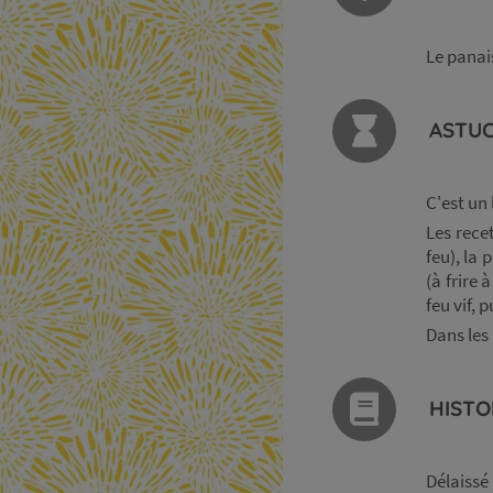
Le panai
ASTUC
C'est un 
Les rece
feu), la
(à frire 
feu vif,
Dans les 
HISTO
Délaissé