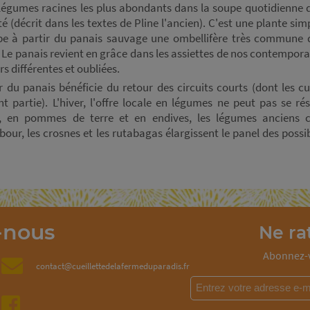
 légumes racines les plus abondants dans la soupe quotidienne
ité (décrit dans les textes de Pline l'ancien). C'est une plante s
e à partir du panais sauvage une ombellifère très commune 
Le panais revient en grâce dans les assiettes de nos contempora
s différentes et oubliées.
r du panais bénéficie du retour des circuits courts (dont les c
ont partie). L'hiver, l'offre locale en légumes ne peut pas se 
s, en pommes de terre et en endives, les légumes anciens 
our, les crosnes et les rutabagas élargissent le panel des possib
-nous
Ne rat
Abonnez-v
contact@cueillettedelafermeduparadis.fr