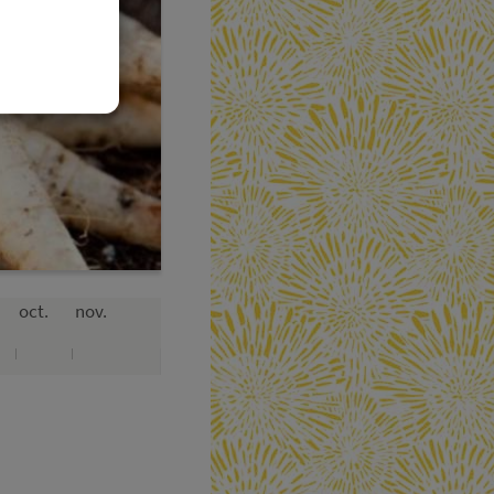
oct.
nov.