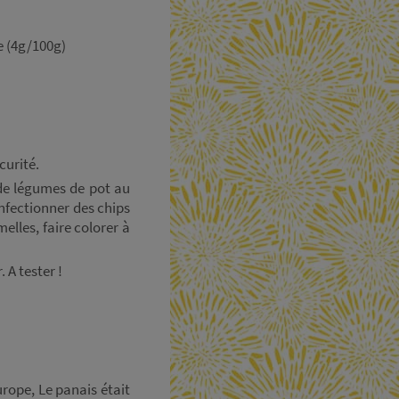
e (4g/100g)
scurité.
 de légumes de pot au
nfectionner des chips
melles, faire colorer à
 A tester !
rope, Le panais était