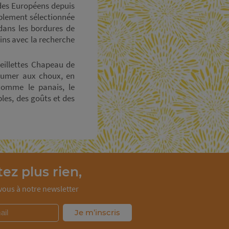
 des Européens depuis
implement sélectionnée
dans les bordures de
ins avec la recherche
ueillettes Chapeau de
résumer aux choux, en
comme le panais, le
les, des goûts et des
ez plus rien,
ous à notre newsletter
Je m’inscris