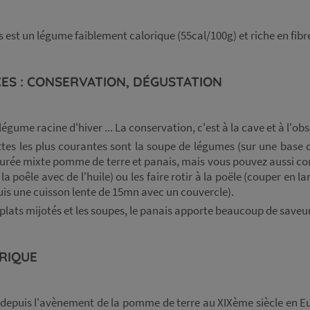
s est un légume faiblement calorique (55cal/100g) et riche en fibr
ES : CONSERVATION, DÉGUSTATION
légume racine d'hiver ... La conservation, c'est à la cave et à l'ob
ttes les plus courantes sont la soupe de légumes (sur une base
 purée mixte pomme de terre et panais, mais vous pouvez aussi co
à la poêle avec de l'huile) ou les faire rotir à la poële (couper en la
 puis une cuisson lente de 15mn avec un couvercle).
plats mijotés et les soupes, le panais apporte beaucoup de saveur.
RIQUE
 depuis l'avènement de la pomme de terre au XIXème siècle en Eu