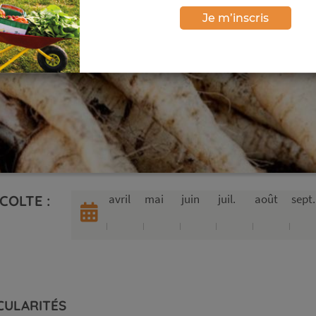
Je m’inscris
avril
mai
juin
juil.
août
sept.
COLTE :
CULARITÉS