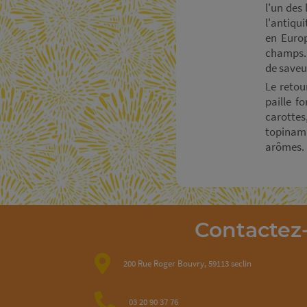
l'un des
l'antiqu
en Europ
champs. 
de saveur
Le retou
paille f
carotte
topinamb
arômes.
Contactez
200 Rue Roger Bouvry, 59113 seclin
03 20 90 37 76