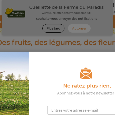
Cueillette de la Ferme du Paradis
Suivez-
www.cueillettedelafermeduparadis.fr
souhaite vous envoyer des notifications
tes
Nos pratiques de culture
Nos recettes
Plus tard
Autoriser
es fruits, des légumes, des fleur
tout
Ne ratez plus rien,
Abonnez-vous à notre newsletter