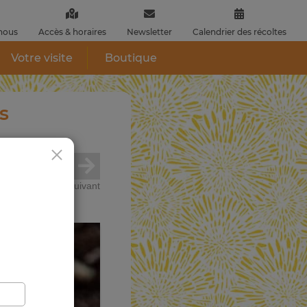
nous
Accès & horaires
Newsletter
Calendrier des récoltes
Votre visite
Boutique
s
précedent
suivant