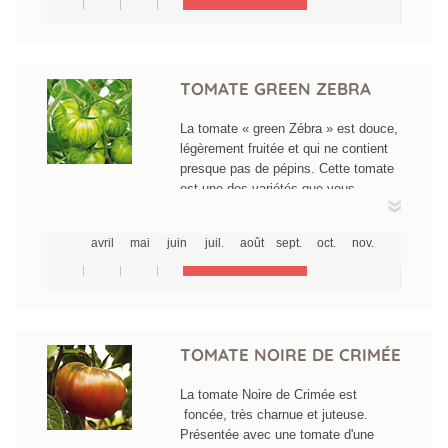
Chapeau de Paille elle est rustique,
de 80 à 150g, très allongée, elle peut
atteindre 15-18 cm elle ressemble à
un poivron. C'est une de nos
meilleures variétés sa chair ferme,
TOMATE GREEN ZEBRA
juteuse, parfumée, sans acidité, est
très digeste. Cette grosse tomate
La tomate « green Zébra » est douce,
insolite se maintient bien à la
légèrement fruitée et qui ne contient
cuisson, mais elle révèle sa valeur,
presque pas de pépins. Cette tomate
crue, légèrement assaisonnée.
est une des variétés que vous
retrouverez dans vos Cueillette
Chapeau de Paille, superbe, vertes
avril
mai
juin
juil.
août
sept.
oct.
nov.
rayées de jaune. La Tomate Green
Zébra est une des rares variétés de
tomate à rester principalement verte à
maturité. Cette couleur permet des
effets de décoration et égaille les
plats les plus simple.
TOMATE NOIRE DE CRIMÉE
La tomate Noire de Crimée est
foncée, très charnue et juteuse.
Présentée avec une tomate d'une