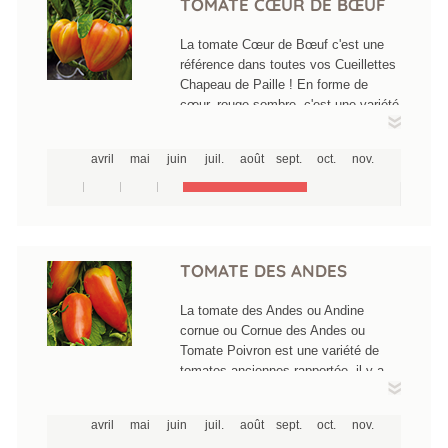
TOMATE CŒUR DE BŒUF
La tomate Cœur de Bœuf c'est une
référence dans toutes vos Cueillettes
Chapeau de Paille ! En forme de
cœur, rouge sombre, c'est une variété
dont le fruit peut atteindre 200 à 300g
et même de 500 à 700g selon les
avril
mai
juin
juil.
août
sept.
oct.
nov.
conditions de cultures. Sa chair
délicieuse est très fine et
pratiquement sans pépins, elle a un
goût très savoureux. Elle éclate
facilement arrivée à maturité. Elle se
consomme crue, en salade ou
TOMATE DES ANDES
associée à d'autres légumes, comme
dans la ratatouille. C'est aussi une
La tomate des Andes ou Andine
excellente tomate à farcir. Elle peut
cornue ou Cornue des Andes ou
également être congelée, si elle est
Tomate Poivron est une variété de
destinée ensuite à être cuite.
tomates anciennes rapportée, il y a
quelques années de la Cordillère des
Andes par un collectionneur français.
avril
mai
juin
juil.
août
sept.
oct.
nov.
Cultivée dans vos cueillettes