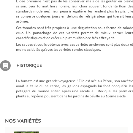
L’idée première n’est pas de les conserver mais de les gouter en pleine
saison. Leur format hors norme, leur chair souvent fondante (loin des
Ne ratez plus rien,
standards modernes), leur peau irrégulière les rendent plus fragile. Elle
Abonnez-vous à notre newsletter
se conserve quelques jours en dehors du réfrigérateur qui tuerait leurs
arômes.
Ces tomates sont très propices à une dégustation sous forme de salade
crue. Un panachage de ces variétés permet de mieux cerner leurs
caractéristiques et de créer un plat multicolore très attrayant.
Les sauces et coulis obtenus avec ces variétés anciennes sont plus doux et
Je m’inscris
moins acidulés qu’avec les variétés rondes classiques.
HISTORIQUE
La tomate est une grande voyageuse ! Elle est née au Pérou, son ancêtre
avait la taille d'une cerise, les galions espagnols lui font conquérir les
potagers du monde entier après une escale au Mexique, les premiers
plants européens poussent dans les jardins de Séville au 16ème siècle.
NOS VARIÉTÉS