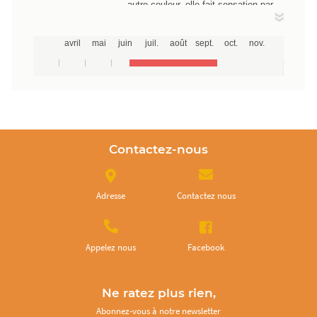
autre couleur, elle fait sensation par
sa couleur superbe allant du pourpre
foncé au vert sombre. Epatante dans
avril
mai
juin
juil.
août
sept.
oct.
nov.
une salade, avec juste avec un petit
filet d'huile et des fines herbes, son
gout délicieux vous éclate en bouche.
La saveur est exceptionnellement
douce et sucrée.
Contactez-nous
Adresse
Contactez nous
Appelez nous
Facebook
Ne ratez plus rien,
Abonnez-vous à notre newsletter