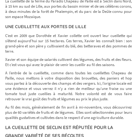
La cueillette de la ferme du Paradis Chapeau de Paille est à Seclin dans Nord,
à 15 km au sud de Lille, aux portes du bassin minier et de ses célèbres corons,
à deux minutes de la forêt de Phalempin, et du parc de la Deûle connu pour
son espace Mozaïque.
UNE CUEILLETTE AUX PORTES DE LILLE
C’est en 2009 que Dorothée et Xavier collette ont ouvert leur cueillette qui
s’étend aujourd’hui sur 15 hectares. Ces terres, Xavier les connaît bien : son
grand-père et son père y cultivaient du blé, des betteraves et des pommes de
terre.
Xavier et son équipe de salariés cultivent des légumes, des fruits et des fleurs.
Et c’est vous qui avez le plaisir de venir les cueillir au fil des saisons.
A l’entrée de la cueillette, comme dans toutes les cueillettes Chapeau de
Paille, nous mettons à votre disposition des brouettes, des paniers et hop
vous partez à la découverte des champs et des vergers. Ici, l’origine locale est
une évidence et vous verrez il n’y a rien de meilleur qu’une fraise ou une
tomate tout juste cueillies à maturité. Notre volonté est de vous faire
retrouver le vrai goût des fruits et légumes au prix le plus juste.
Au fil des mois, généralement de fin avril à mi-novembre, vous découvrirez
plus de 60 variétés de fruits et de légumes. Elles sont sélectionnées pour leurs
qualités gustatives et cultivées dans le respect d’une agriculture durable.
LA CUEILLETTE DE SECLIN EST RÉPUTÉE POUR LA
GRANDE VARIÉTÉ DE SES RÉCOLTES