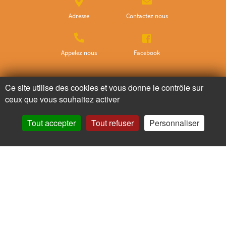
Adresse
Contactez nous
Appelez nous
Facebook
Ne ratez plus rien,
Ce site utilise des cookies et vous donne le contrôle sur
ceux que vous souhaitez activer
Abonnez-vous à notre newsletter
Tout accepter
Tout refuser
Personnaliser
Je m’inscris
Pour votre santé, mangez au moins cinq fruits et légumes par jour.
www.mangerbouger.fr
Copyright © - 2026 GIE Chapeau de Paille
-
Mentions légales