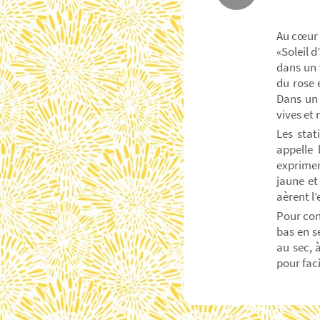
Au cœur 
«Soleil d
dans un 
du rose 
Dans un 
vives et
Les stat
appelle 
exprimen
jaune et
aèrent l
Pour con
bas en s
au sec, 
pour faci