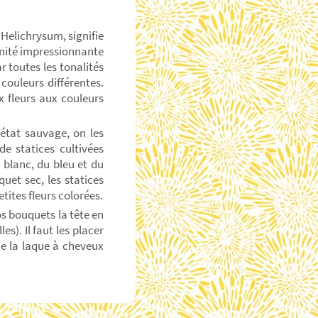
 Helichrysum, signifie
ennité impressionnante
r toutes les tonalités
couleurs différentes.
x fleurs aux couleurs
’état sauvage, on les
de statices cultivées
 blanc, du bleu et du
uet sec, les statices
ites fleurs colorées.
os bouquets la tête en
s). Il faut les placer
 de la laque à cheveux