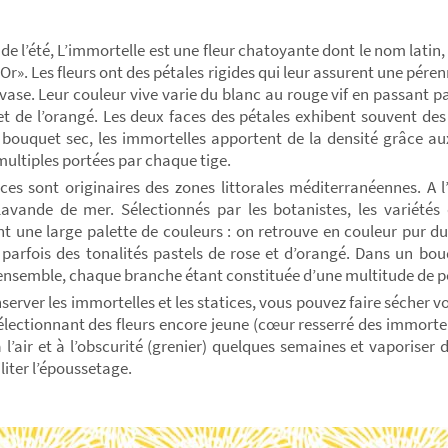
de l’été, L’immortelle est une fleur chatoyante dont le nom latin,
’Or». Les fleurs ont des pétales rigides qui leur assurent une pér
vase. Leur couleur vive varie du blanc au rouge vif en passant pa
et de l’orangé. Les deux faces des pétales exhibent souvent des 
bouquet sec, les immortelles apportent de la densité grâce au
 multiples portées par chaque tige.
ices sont originaires des zones littorales méditerranéennes. A l
lavande de mer. Sélectionnés par les botanistes, les variétés 
t une large palette de couleurs : on retrouve en couleur pur du
 parfois des tonalités pastels de rose et d’orangé. Dans un bouq
’ensemble, chaque branche étant constituée d’une multitude de pet
server les immortelles et les statices, vous pouvez faire sécher v
électionnant des fleurs encore jeune (cœur resserré des immortelle
à l’air et à l’obscurité (grenier) quelques semaines et vaporiser
liter l’époussetage.