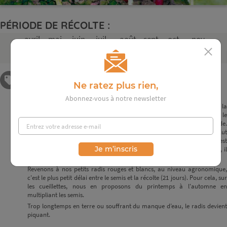
PÉRIODE DE RÉCOLTE :
avril
mai
juin
juil.
août
sept.
oct.
nov.
PARTICULARITÉS
Ne ratez plus rien,
Abonnez-vous à notre newsletter
D'un premier abord, le radis paraît être un légume tout simple de la
famille des brassicacées (celle du chou et de son très proche cousin le
navet) : c'est une racine rouge avec une pointe blanche, longue ou ronde.
Patatras ! Voilà que ses fanes (feuilles) sont excellentes en soupe. Zut
encore ! Ce radis existe aussi en version noire, longue et plus épicée. Il est
Je m’inscris
alors d'un genre différent mais c'est quand même un radis. En Chine, il
peut être long et blanc, parfois même jaune.
Revenons à nos petits radis rouges et blancs, au niveau agronomique,
c'est le plus petit délai entre le semis et la récolte (21 jours). Pour cela, sur
les cueillettes, nous en proposons du printemps à l'automne en
multipliant les semis.
Trop longtemps en terre ou souffrant du manque d’eau, le radis devient
piquant.