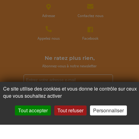
Adresse
Contactez nous
Appelez nous
Facebook
Ne ratez plus rien,
Abonnez-vous à notre newsletter
Ce site utilise des cookies et vous donne le contrôle sur ceux
que vous souhaitez activer
Je m’inscris
Tout accepter
Tout refuser
Personnaliser
Pour votre santé, mangez au moins cinq fruits et légumes par jour.
www.mangerbouger.fr
Copyright © - 2026 GIE Chapeau de Paille
-
Mentions légales