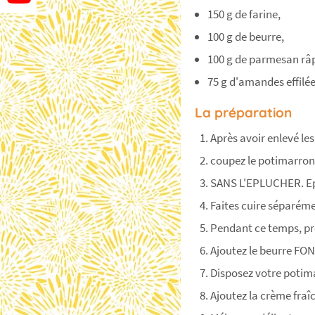
150 g de farine,
100 g de beurre,
100 g de parmesan râ
75 g d'amandes effilées
La préparation
Après avoir enlevé les
coupez le potimarron
SANS L'EPLUCHER. Epl
Faites cuire séparéme
Pendant ce temps, pr
Ajoutez le beurre FON
Disposez votre potima
Ajoutez la crème fraîc