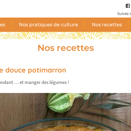
Suivez-
tes
Nos pratiques de culture
Nos recettes
Nos recettes
e douce potimarron
 fondant … et manger des légumes !