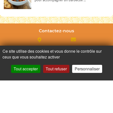
pour accompagner un barbecue ...
Contactez-nous
Adresse
Contactez nous
Ce site utilise des cookies et vous donne le contrôle sur
ceux que vous souhaitez activer
Appelez nous
Facebook
Tout accepter
Tout refuser
Personnaliser
Ne ratez plus rien,
Abonnez-vous à notre newsletter